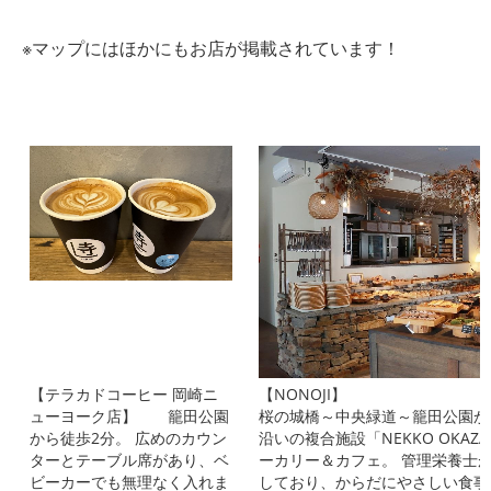
※マップにはほかにもお店が掲載されています！
【テラカドコーヒー 岡崎ニ
【NONO
ューヨーク店】 籠田公園
桜の城橋～中央緑道～籠田公園か
から徒歩2分。 広めのカウン
沿いの複合施設「NEKKO OKAZ
ターとテーブル席があり、ベ
ーカリー＆カフェ。 管理栄養士
ビーカーでも無理なく入れま
しており、からだにやさしい食事