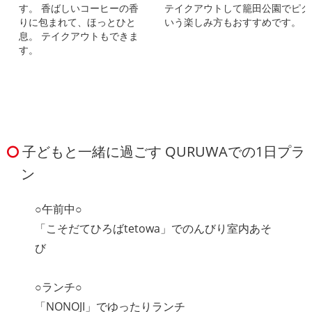
す。 香ばしいコーヒーの香
テイクアウトして籠田公園でピク
りに包まれて、ほっとひと
いう楽しみ方もおすすめです。
息。 テイクアウトもできま
す。
子どもと一緒に過ごす QURUWAでの1日プラ
ン
○午前中○
「こそだてひろばtetowa」でのんびり室内あそ
び
○ランチ○
「NONOJI」でゆったりランチ