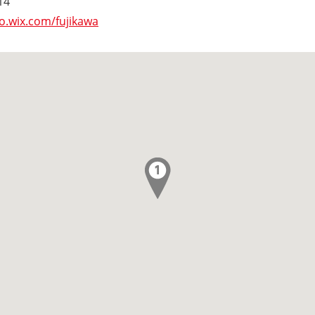
4
o.wix.com/fujikawa