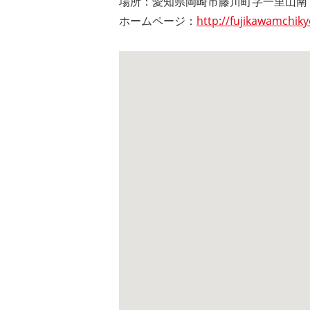
場所：愛知県岡崎市藤川町字一里山南1
ホームページ：
http://fujikawamchiky