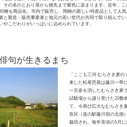
、その名のとおり茎から穂先まで紫色に染まります。近年、こ
30種を商品化、市内で販売し、岡崎の新しい特産品として人
者と製造・販売事業者と地元の若い世代が共同で取り組んでい
いやこだわりがいっぱいに込められています。
俳句が生きるまち
「ここも三河 むらさき麦の
来した松尾芭蕉は藤川一帯
一旦姿を消したむらさき麦
試験場から譲り受けた20数
て、今再び広大なむらさき
良区（道の駅藤川宿の北側
栽培され、毎年見頃の5月