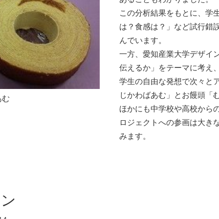
この分析結果をもとに、学
は？食感は？」など試行錯
んでいます。
一方、愛知産業大学デザイ
伝えるか」をテーマに考え
学生の自由な発想で次々と
じかわばあむ」とお饅頭「
あむ
ほかにも中学校や高校から
ロジェクトへの参画は大き
みます。
ョン