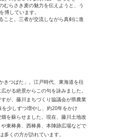
のむらさき麦の魅力を伝えようと、う
気を博しています。
ること。三者が交流しながら真剣に進
 かきつばた」。江戸時代、東海道を往
に広がる絶景からこの句を詠みました。
ですが、藤川まちづくり協議会が県農業
株を少しずつ増やし、約20年をかけ
麦畑を蘇らせました。現在、藤川土地改
）や東棒鼻、西棒鼻、本陣跡広場などで
には多くの方が訪れています。