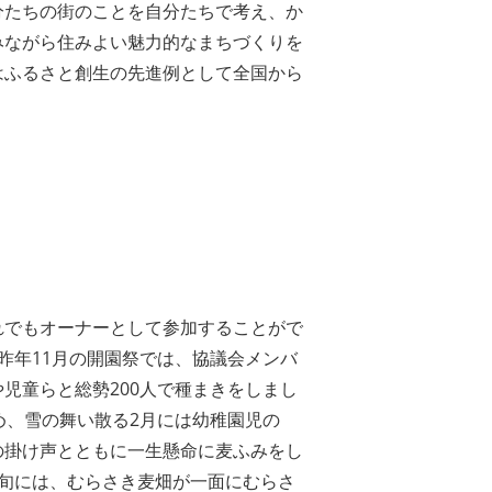
分たちの街のことを自分たちで考え、か
みながら住みよい魅力的なまちづくりを
はふるさと創生の先進例として全国から
れでもオーナーとして参加することがで
昨年11月の開園祭では、協議会メンバ
児童らと総勢200人で種まきをしまし
め、雪の舞い散る2月には幼稚園児の
の掛け声とともに一生懸命に麦ふみをし
上旬には、むらさき麦畑が一面にむらさ