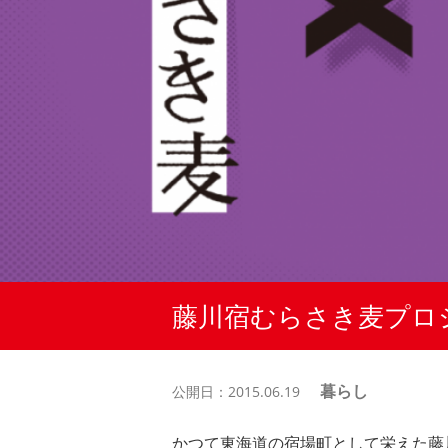
藤川宿むらさき麦プロ
暮らし
公開日：2015.06.19
かつて東海道の宿場町として栄えた藤