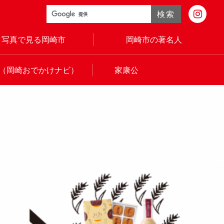
検索
写真で見る岡崎市
岡崎市の著名人
（岡崎おでかけナビ）
家康公