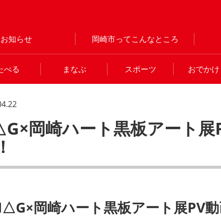
お知らせ
岡崎市ってこんなところ
たべる
まなぶ
スポーツ
おでかけ
04.22
△G×岡崎ハート黒板アート展
！
H△G×岡崎ハート黒板アート展PV