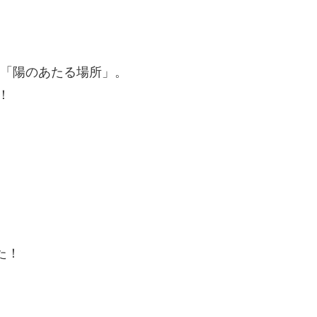
曲「陽のあたる場所」。
！
た！