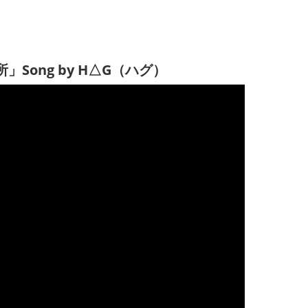
ong by H△G（ハグ）